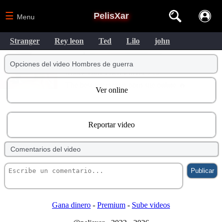
☰
PelisXar
Menu
Stranger
Rey leon
Ted
Lilo
john
Opciones del video Hombres de guerra
Ver online
Reportar video
Comentarios del video
Gana dinero
-
Premium
-
Sube videos