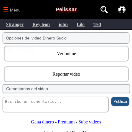
☰
PelisXar
Menu
Stranger
Rey leon
john
Lilo
Ted
Opciones del video Dinero Sucio
Ver online
Reportar video
Comentarios del video
Gana dinero
-
Premium
-
Sube videos