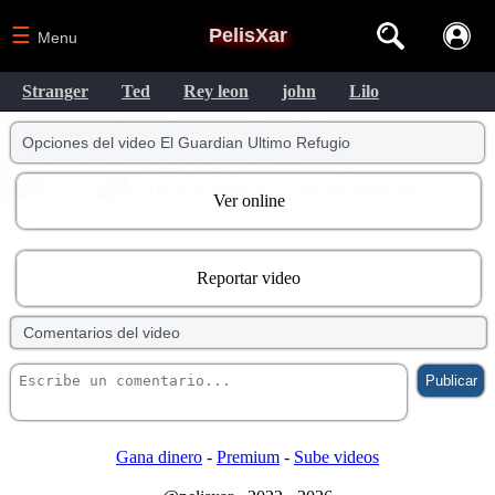
☰
PelisXar
Menu
Stranger
Ted
Rey leon
john
Lilo
Opciones del video El Guardian Ultimo Refugio
Ver online
Reportar video
Comentarios del video
Gana dinero
-
Premium
-
Sube videos