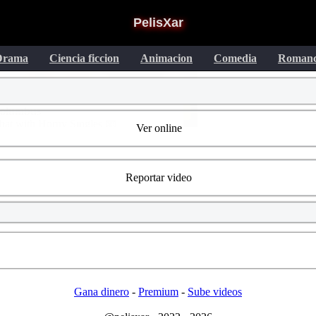
PelisXar
Drama
Ciencia ficcion
Animacion
Comedia
Roman
Ver online
Reportar video
Gana dinero
-
Premium
-
Sube videos