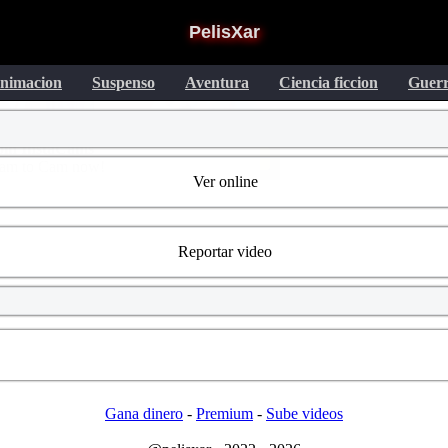
PelisXar
nimacion
Suspenso
Aventura
Ciencia ficcion
Guer
Ver online
Reportar video
Gana dinero
-
Premium
-
Sube videos