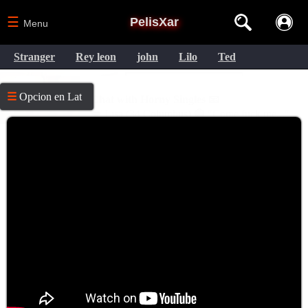
☰
PelisXar
Menu
Stranger
Rey leon
john
Lilo
Ted
☰
Opcion en Lat