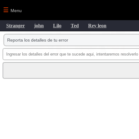
☰
Menu
Stranger
john
Lilo
Ted
Rey leon
Reporta los detalles de tu error