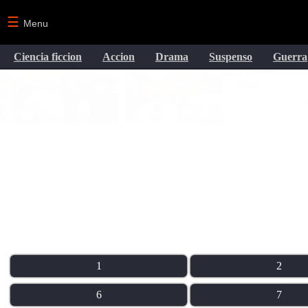
☰
Menu
Ciencia ficcion
Accion
Drama
Suspenso
Guerra
1
2
6
7