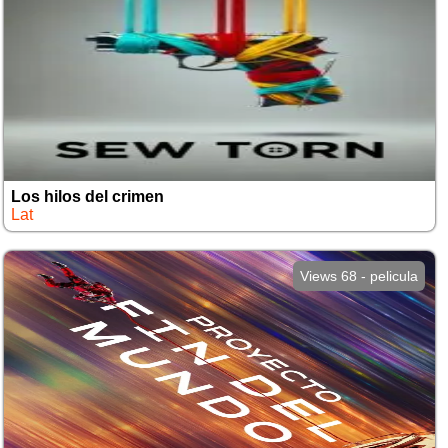
Los hilos del crimen
Lat
Views 68 - pelicula