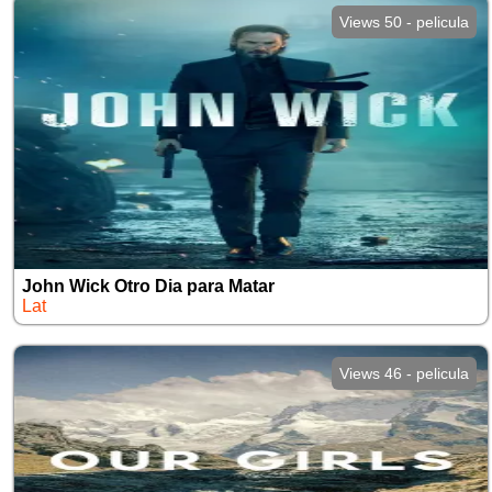
Views 50 - pelicula
John Wick Otro Dia para Matar
Lat
Views 46 - pelicula