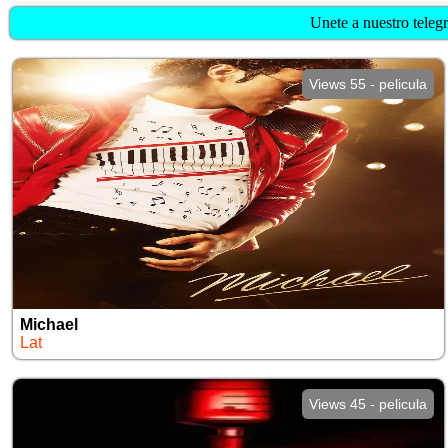
Unete a nuestro telegr
Views 55 - pelicula
Michael
Lat
Views 45 - pelicula