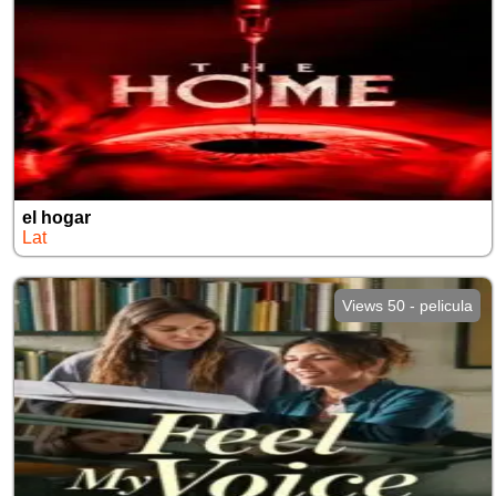
el hogar
Lat
Views 50 - pelicula