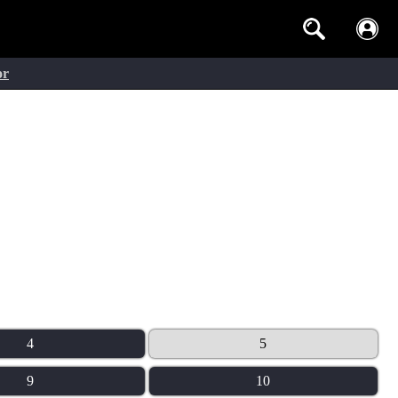
or
4
5
9
10