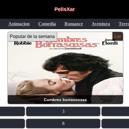
PelisXar
Animacion
Comedia
Romance
Aventura
Terr
Popular de la semana
Lat
Cumbres borrascosas
3
8