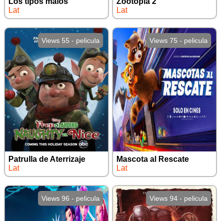
Los tipos malos
Zootopia 2
Lat
Lat
Views 55 - pelicula
Views 75 - pelicula
Patrulla de Aterrizaje
Mascota al Rescate
Lat
Lat
Views 96 - pelicula
Views 94 - pelicula