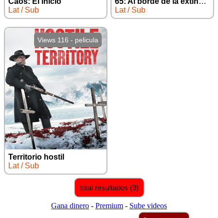
Caos: El inicio
65: Al borde de la extincion
Lat / Sub
Lat / Sub
Views 116 - pelicula
Territorio hostil
Lat / Sub
total resultados (9)
Gana dinero
-
Premium
-
Sube videos