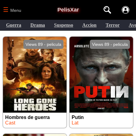
☰
PelisXar
Menu
Guerra
Drama
Suspenso
Accion
Terror
Ave
Views 89 - pelicula
Views 89 - pelicula
Hombres de guerra
Putin
Cast
Lat