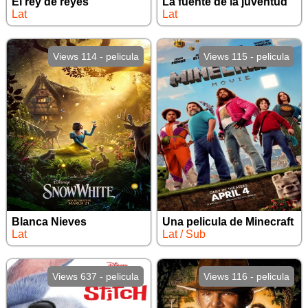
El rey de reyes
La fuente de la juventud
Lat
Lat
Views 114 - pelicula
Views 115 - pelicula
Blanca Nieves
Una pelicula de Minecraft
Lat
Lat / Sub
Views 637 - pelicula
Views 116 - pelicula