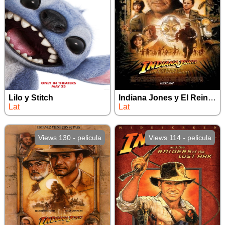
Lilo y Stitch
Indiana Jones y El Reino de La Calavera de Cristal
Lat
Lat
Views 130 - pelicula
Views 114 - pelicula