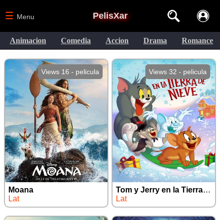
☰
PelisXar
Menu
Animacion
Comedia
Accion
Drama
Romance
Views 16 - pelicula
Views 32 - pelicula
Moana
Tom y Jerry en la Tierra de Nieve
Lat
Lat