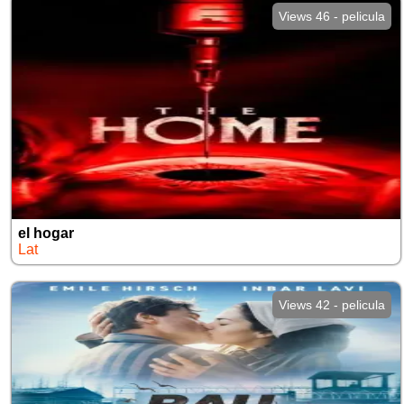
Views 46 - pelicula
el hogar
Lat
Views 42 - pelicula